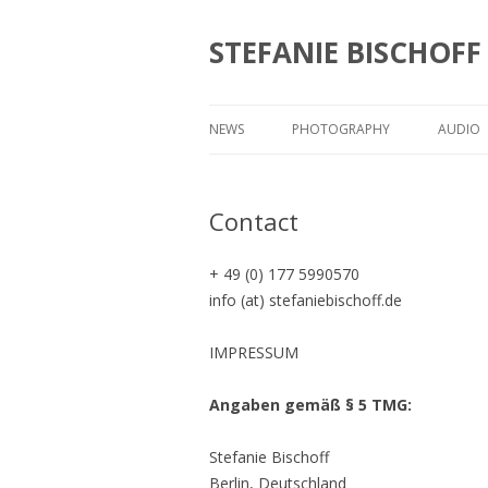
STEFANIE BISCHOFF
NEWS
PHOTOGRAPHY
AUDIO
BEIJING RIDERS
AUDIO
Contact
BENEATH A STEEL SKY
GEMIS
FADE TO BLUE
AUDIO
+ 49 (0) 177 5990570
STADT
info (at) stefaniebischoff.de
YOU MAKE THAT SOUND
AUDIO
IMPRESSUM
L.A. ENDS
BEACH
Angaben gemäß § 5 TMG:
SAGENLANDSCHAFTEN
Stefanie Bischoff
Berlin, Deutschland
A CONEY ISLAND OF THE MIND