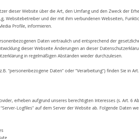
utzer dieser Website über die Art, den Umfang und den Zweck der E
, Websitebetreiber und der mit ihm verbundenen Webseiten, Funktio
Media Profile, informieren.
ersonenbezogenen Daten vertraulich und entsprechend der gesetzliche
entwicklung dieser Webseite Änderungen an dieser Datenschutzerkl
utzerklärung in regelmäßigen Abständen wieder durchzulesen.
(z.B. “personenbezogene Daten” oder “Verarbeitung”) finden Sie in Ar
vider, erheben aufgrund unseres berechtigten Interesses (s. Art. 6 Abs
 “Server-Logfiles” auf dem Server der Website ab. Folgende Daten wer
es
Byte