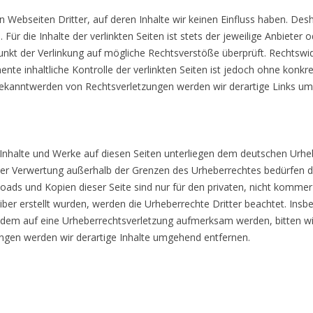
n Webseiten Dritter, auf deren Inhalte wir keinen Einfluss haben. Des
r die Inhalte der verlinkten Seiten ist stets der jeweilige Anbieter o
unkt der Verlinkung auf mögliche Rechtsverstöße überprüft. Rechtswi
ente inhaltliche Kontrolle der verlinkten Seiten ist jedoch ohne konkr
Bekanntwerden von Rechtsverletzungen werden wir derartige Links u
n Inhalte und Werke auf diesen Seiten unterliegen dem deutschen Urhebe
 der Verwertung außerhalb der Grenzen des Urheberrechtes bedürfen d
loads und Kopien dieser Seite sind nur für den privaten, nicht kommer
eiber erstellt wurden, werden die Urheberrechte Dritter beachtet. Insb
otzdem auf eine Urheberrechtsverletzung aufmerksam werden, bitten w
gen werden wir derartige Inhalte umgehend entfernen.